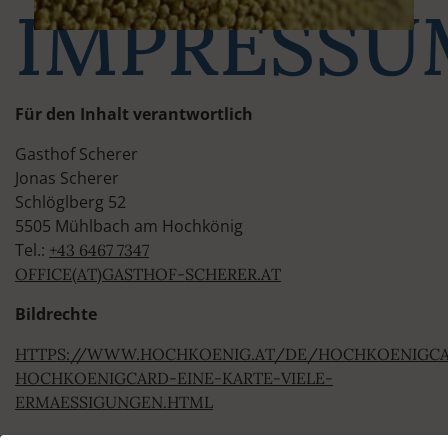
IMPRESSU
Für den Inhalt verantwortlich
Gasthof Scherer
Jonas Scherer
Schlöglberg 52
5505 Mühlbach am Hochkönig
Tel.:
+43 6467 7347
OFFICE(AT)GASTHOF-SCHERER.AT
Bildrechte
HTTPS://WWW.HOCHKOENIG.AT/DE/HOCHKOENIGCA
HOCHKOENIGCARD-EINE-KARTE-VIELE-
ERMAESSIGUNGEN.HTML