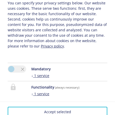
You can specify your privacy settings below.
Our website
uses cookies. These serve two functions: first, they are
necessary for the basic functionality of our website.
Second, cookies help us continuously improve our
content for you. For this purpose, pseudonymized data of
website visitors are collected and analyzed. You can
ÜDVÖZÖLJÜK!
withdraw your consent to the use of cookies at any time.
For more information about cookies on the website,
please refer to our
Privacy policy
.
Nagyon különleges üdülést garantálunk Önnek!
Induljon felfedez? útra honlapunkon, és ismerje meg az
általunk nyújtott el?nyöket.
Mandatory
↓
1
service
Környezetünk nagyfokú kényelmet biztosít az Ön
Functionality
(always necessary)
számára segít?kész szervizszolgáltatással, amellyel Ön
↓
1
service
folyamatosan nagyon elégedett lesz. Házunk fekvése
ideális, és egyben nyugodt – tökéletes arra, hogy Ön
élvezze a napot, és maga mögött hagyhassa
Accept selected