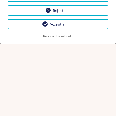
mindennapokat.
Reject
Tekintse meg fotóinkat, amelyekkel meg szeretnénk
Önt gy?zni.
Accept all
Provided by websedit
Tanácsunk:
Egyszer?en csak indítsa el kötelezettség nélküli
ajánlatkérését, és már néhány percen belül megkapja
személyre szabott ajánlatunkat.
– vagy foglaljon mindjárt online.
El?re örülünk annak, hogy megismerhetjük Önt, és
készséggel válaszolunk az Ön minden, házunkkal
kapcsolatos kérdésére!